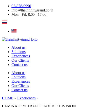
Skip
02-878-0990
to
info@theinfinitygrand.co.th
content
Mon - Fri: 8:00 - 17:00
About us
Solutions
Experiences
Our Clients
Contact us
About us
Solutions
Experiences
Our Clients
Contact us
HOME
»
Experiences
»
LAMINATE @ TRAFFIC POLICE DIVISION