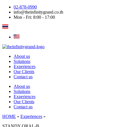
Skip
02-878-0990
to
info@theinfinitygrand.co.th
content
Mon - Fri: 8:00 - 17:00
About us
Solutions
Experiences
Our Clients
Contact us
About us
Solutions
Experiences
Our Clients
Contact us
HOME
»
Experiences
»
STANDY ORAL-B