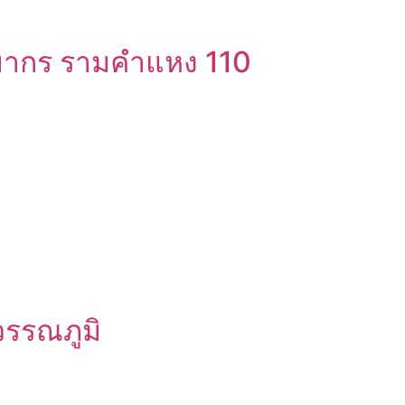
ัมมากร รามคำแหง 110
]
วรรณภูมิ