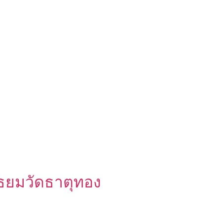
ัธยมวัดธาตุทอง