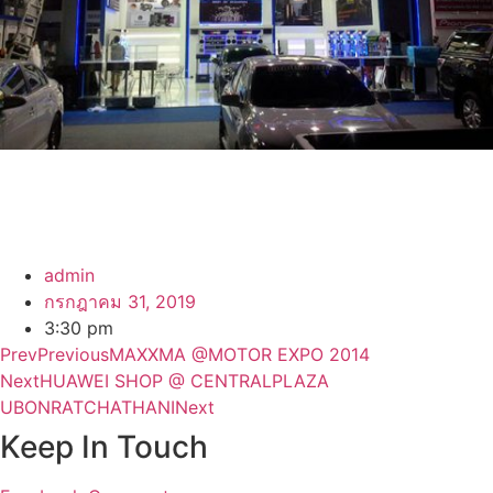
admin
กรกฎาคม 31, 2019
3:30 pm
Prev
Previous
MAXXMA @MOTOR EXPO 2014
Next
HUAWEI SHOP @ CENTRALPLAZA
UBONRATCHATHANI
Next
Keep In Touch