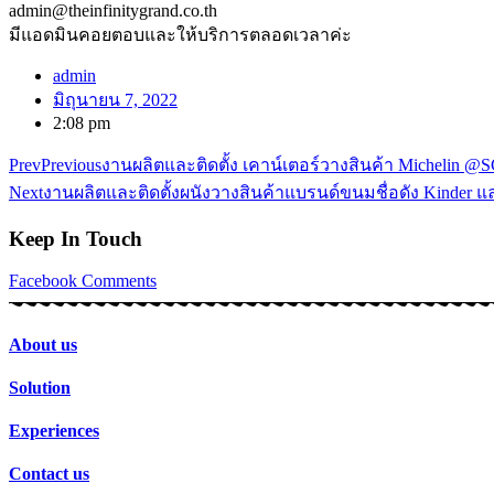
admin@theinfinitygrand.co.th
มีแอดมินคอยตอบและให้บริการตลอดเวลาค่ะ
admin
มิถุนายน 7, 2022
2:08 pm
Prev
Previous
งานผลิตและติดตั้ง เคาน์เตอร์วางสินค้า Michelin 
Next
งานผลิตและติดตั้งผนังวางสินค้าแบรนด์ขนมชื่อดัง Kinder แล
Keep In Touch
Facebook
Comments
About us
Solution
Experiences
Contact us