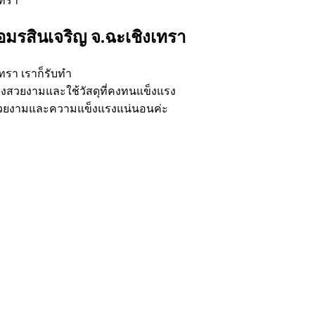
เทรา
อมรสินเจริญ จ.ฉะเชิงเทรา
ทรา เราก็รับทำ
างสวยงามและใช้วัสดุที่คงทนแข็งแรง
มสวยงามและความแข็งแรงแน่นอนค่ะ