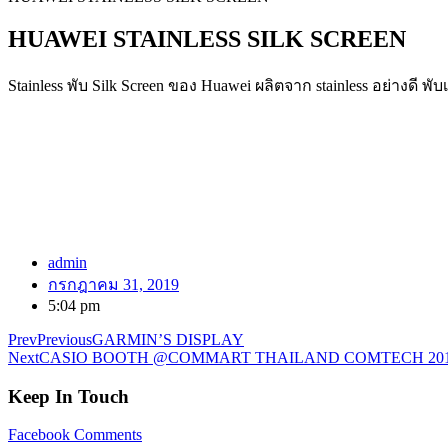
HUAWEI STAINLESS SILK SCREEN
Stainless พับ Silk Screen ของ Huawei ผลิตจาก stainless อย่างดี พั
admin
กรกฎาคม 31, 2019
5:04 pm
Prev
Previous
GARMIN’S DISPLAY
Next
CASIO BOOTH @COMMART THAILAND COMTECH 20
Keep In Touch
Facebook
Comments