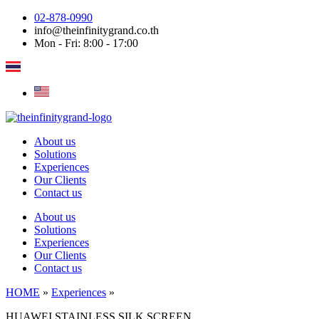
Skip
02-878-0990
to
info@theinfinitygrand.co.th
content
Mon - Fri: 8:00 - 17:00
About us
Solutions
Experiences
Our Clients
Contact us
About us
Solutions
Experiences
Our Clients
Contact us
HOME
»
Experiences
»
HUAWEI STAINLESS SILK SCREEN