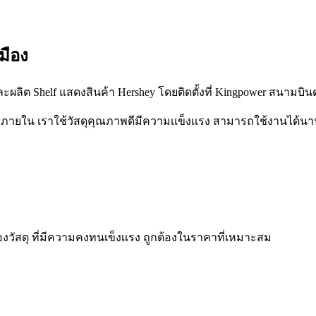
มือง
ละผลิต Shelf แสดงสินค้า Hershey โดยติดตั้งที่ Kingpower สนามบิ
งภายใน เราใช้วัสดุคุณภาพดีมีความเเข็งเเรง สามารถใช้งานได้นา
งวัสดุ ที่มีความคงทนเข็งเเรง ถูกต้องในราคาที่เหมาะสม