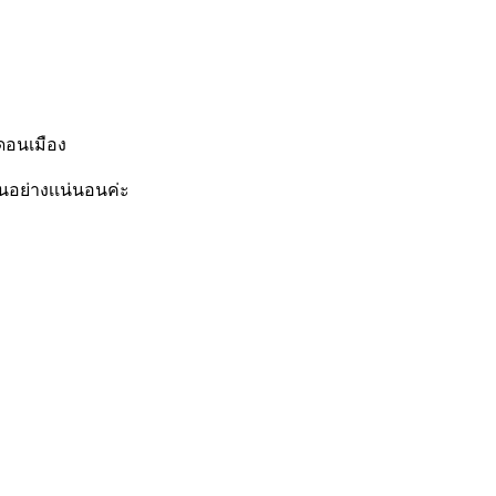
นดอนเมือง
นอย่างเเน่นอนค่ะ