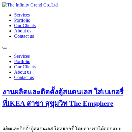
Skip
to
Services
content
Portfolio
Our Clients
About us
Contact us
Services
Portfolio
Our Clients
About us
Contact us
งานผลิตและติดตั้งตู้สแตนเลส ใส่เบเกอรี่
ที่IKEA สาขา สุขุมวิท The Emsphere
ผลิตและติดตั้งตู้สแตนเลส ใส่เบเกอรี่ โดยทางเราได้ออกแบบ