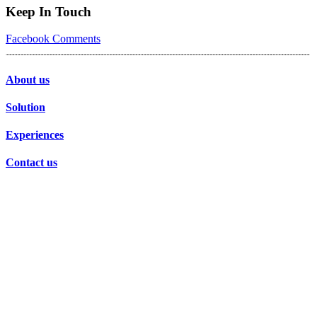
Keep In Touch
Facebook
Comments
About us
Solution
Experiences
Contact us